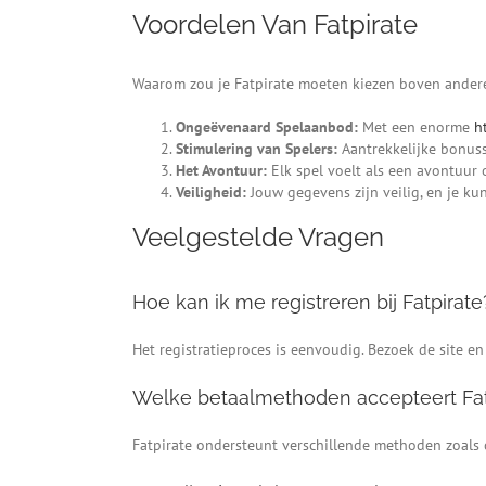
Voordelen Van Fatpirate
Waarom zou je Fatpirate moeten kiezen boven andere o
Ongeëvenaard Spelaanbod:
Met een enorme
h
Stimulering van Spelers:
Aantrekkelijke bonuss
Het Avontuur:
Elk spel voelt als een avontuur 
Veiligheid:
Jouw gegevens zijn veilig, en je ku
Veelgestelde Vragen
Hoe kan ik me registreren bij Fatpirate
Het registratieproces is eenvoudig. Bezoek de site en 
Welke betaalmethoden accepteert Fat
Fatpirate ondersteunt verschillende methoden zoals cr