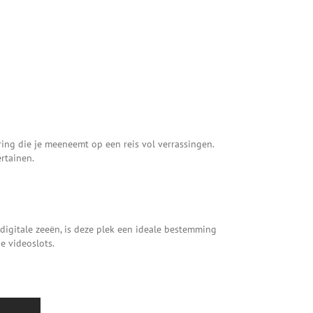
ing die je meeneemt op een reis vol verrassingen.
rtainen.
digitale zeeën, is deze plek een ideale bestemming
e videoslots.