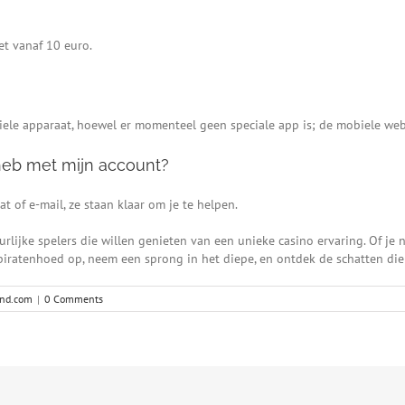
et vanaf 10 euro.
iele apparaat, hoewel er momenteel geen speciale app is; de mobiele web
heb met mijn account?
t of e-mail, ze staan klaar om je te helpen.
urlijke spelers die willen genieten van een unieke casino ervaring. Of je
e piratenhoed op, neem een sprong in het diepe, en ontdek de schatten di
and.com
|
0 Comments