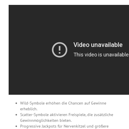
Wild-Symbole erhöhen die Chancen auf Gewinne
erheblich.
Scatter-Symbole aktivieren Freispiele, die zusätzliche
Gewinnmöglichkeiten bieten.
Progressive Jackpots für Nervenkitzel und größere