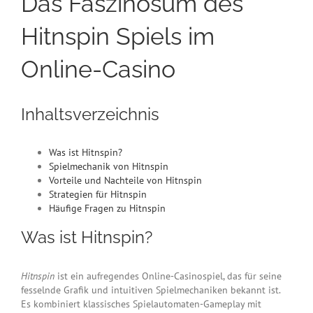
Das Faszinosum des
Hitnspin Spiels im
Online-Casino
Inhaltsverzeichnis
Was ist Hitnspin?
Spielmechanik von Hitnspin
Vorteile und Nachteile von Hitnspin
Strategien für Hitnspin
Häufige Fragen zu Hitnspin
Was ist Hitnspin?
Hitnspin
ist ein aufregendes Online-Casinospiel, das für seine
fesselnde Grafik und intuitiven Spielmechaniken bekannt ist.
Es kombiniert klassisches Spielautomaten-Gameplay mit