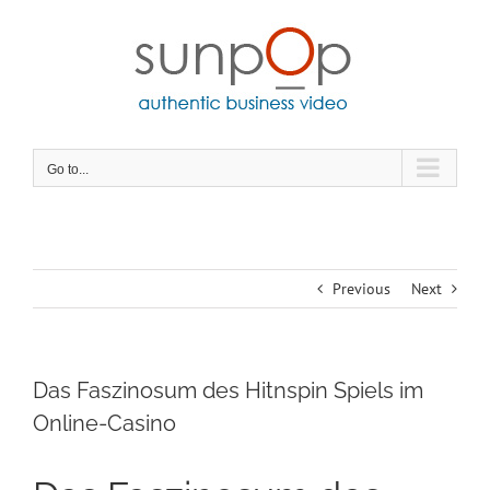
Skip
to
content
Go to...
Previous
Next
Das Faszinosum des Hitnspin Spiels im
Online-Casino