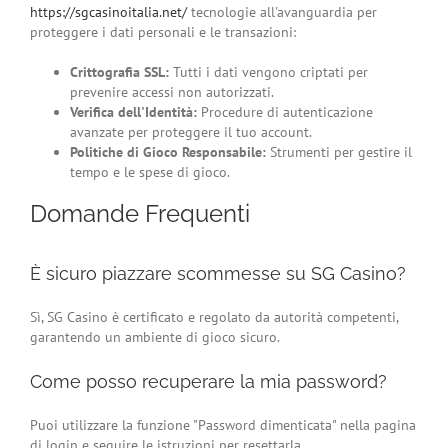
https://sgcasinoitalia.net/
tecnologie all'avanguardia per
proteggere i dati personali e le transazioni:
Crittografia SSL:
Tutti i dati vengono criptati per
prevenire accessi non autorizzati.
Verifica dell'Identità:
Procedure di autenticazione
avanzate per proteggere il tuo account.
Politiche di Gioco Responsabile:
Strumenti per gestire il
tempo e le spese di gioco.
Domande Frequenti
È sicuro piazzare scommesse su SG Casino?
Sì, SG Casino è certificato e regolato da autorità competenti,
garantendo un ambiente di gioco sicuro.
Come posso recuperare la mia password?
Puoi utilizzare la funzione "Password dimenticata" nella pagina
di login e seguire le istruzioni per resettarla.