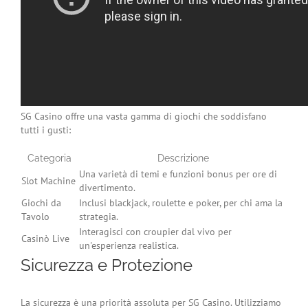
SG Casino offre una vasta gamma di giochi che soddisfano
tutti i gusti:
Categoria
Descrizione
Una varietà di temi e funzioni bonus per ore di
Slot Machine
divertimento.
Giochi da
Inclusi blackjack, roulette e poker, per chi ama la
Tavolo
strategia.
Interagisci con croupier dal vivo per
Casinò Live
un'esperienza realistica.
Sicurezza e Protezione
La sicurezza è una priorità assoluta per SG Casino. Utilizziamo