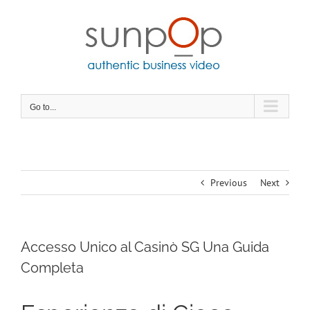
Skip
to
content
Go to...
Previous
Next
Accesso Unico al Casinò SG Una Guida
Completa