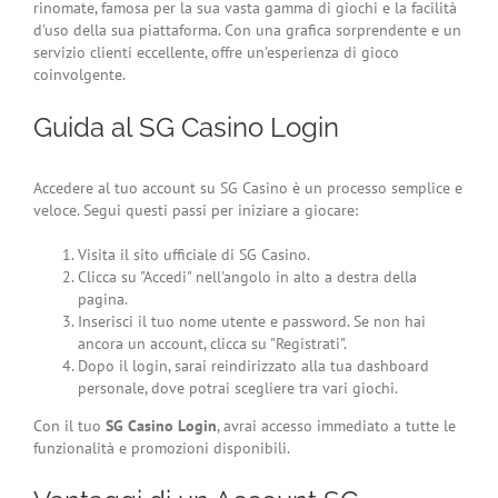
rinomate, famosa per la sua vasta gamma di giochi e la facilità
d'uso della sua piattaforma. Con una grafica sorprendente e un
servizio clienti eccellente, offre un'esperienza di gioco
coinvolgente.
Guida al SG Casino Login
Accedere al tuo account su SG Casino è un processo semplice e
veloce. Segui questi passi per iniziare a giocare:
Visita il sito ufficiale di SG Casino.
Clicca su "Accedi" nell'angolo in alto a destra della
pagina.
Inserisci il tuo nome utente e password. Se non hai
ancora un account, clicca su "Registrati".
Dopo il login, sarai reindirizzato alla tua dashboard
personale, dove potrai scegliere tra vari giochi.
Con il tuo
SG Casino Login
, avrai accesso immediato a tutte le
funzionalità e promozioni disponibili.