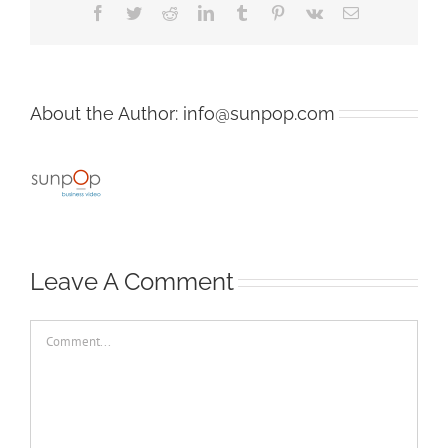
Facebook
Twitter
Reddit
LinkedIn
Tumblr
Pinterest
Vk
Email
About the Author:
info@sunpop.com
Leave A Comment
Comment