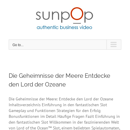
Skip
to
content
Go to...
Die Geheimnisse der Meere Entdecke
den Lord der Ozeane
Die Geheimnisse der Meere: Entdecke den Lord der Ozeane
Inhaltsverzeichnis Einführung in den fantastischen Slot
Gameplay und Funktionen Strategien für den Erfolg
Bonusfunktionen im Detail Häufige Fragen Fazit Einführung in
den fantastischen Slot Willkommen in der faszinierenden Welt
von Lord of the Ocean™ Slot, einem beliebten Spielautomaten,