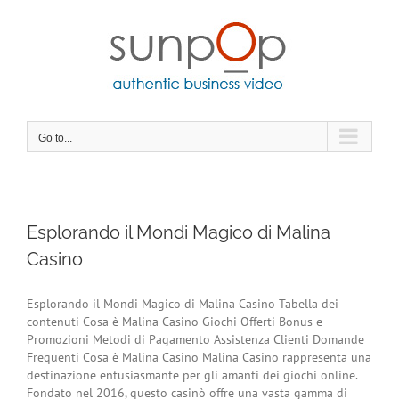
Skip
to
content
Go to...
Esplorando il Mondi Magico di Malina
Casino
Esplorando il Mondi Magico di Malina Casino Tabella dei
contenuti Cosa è Malina Casino Giochi Offerti Bonus e
Promozioni Metodi di Pagamento Assistenza Clienti Domande
Frequenti Cosa è Malina Casino Malina Casino rappresenta una
destinazione entusiasmante per gli amanti dei giochi online.
Fondato nel 2016, questo casinò offre una vasta gamma di