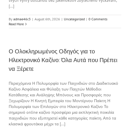
svých výhry dostanou bez jakéhokoliv zbytečného vyčkávání,
[...]
By
admae46c3
|
August 6th, 2026
|
Uncategorized
|
0 Comments
Read More
Ο Ολοκληρωμένος Οδηγός για το
Ηλεκτρονικό Καζίνο: Όλα Αυτά που Πρέπει
να Ξέρετε
Περιεχόμενα Η Πολυμορφία των Παιχνιδιών στο Διαδικτυακό
Καζίνο Ασφάλεια και Φύλαξη των Παιχτών Μέθοδοι
Κατάθεσης και Ανάληψης Μπόνους και Προσφορές που
Ξεχωρίζουν Η Κινητή Εμπειρία του Μοντέρνου Παίκτη Η
Πολυμορφία των Επιλογών στο Ηλεκτρονικό Καζίνο Το
σημερινό online καζίνο προσφέρει μια εκπληκτική ποικιλία
παιχνιδιών που εξυπηρετεί κάθε κατηγορίες παίκτη. Από τα
κλασικά φρουτάκια μέχρι τα [...]