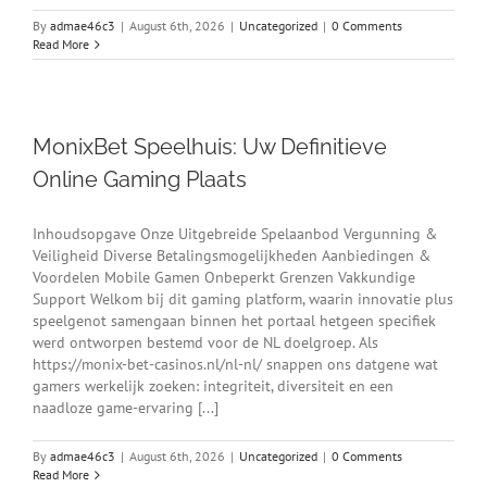
By
admae46c3
|
August 6th, 2026
|
Uncategorized
|
0 Comments
Read More
MonixBet Speelhuis: Uw Definitieve
Online Gaming Plaats
Inhoudsopgave Onze Uitgebreide Spelaanbod Vergunning &
Veiligheid Diverse Betalingsmogelijkheden Aanbiedingen &
Voordelen Mobile Gamen Onbeperkt Grenzen Vakkundige
Support Welkom bij dit gaming platform, waarin innovatie plus
speelgenot samengaan binnen het portaal hetgeen specifiek
werd ontworpen bestemd voor de NL doelgroep. Als
https://monix-bet-casinos.nl/nl-nl/ snappen ons datgene wat
gamers werkelijk zoeken: integriteit, diversiteit en een
naadloze game-ervaring [...]
By
admae46c3
|
August 6th, 2026
|
Uncategorized
|
0 Comments
Read More