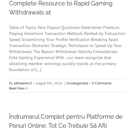
Complete Resource to Rapid Gaming
Withdrawals at
Table of Topics How Payout Quickness Determines Premium
Playing Adventure Transaction Methods Ranked by Transaction
Speed Streamlining Your Profile Verification Breaking Apart
Transaction Obstacles Strategic Techniques to Speed Up Your
Withdrawals The Reason Withdrawal Velocity Characterizes
Elite Gaming Experience With , our team recognize that
obtaining member winnings quickly stands as the primary
foundation of [...]
By
admae46c3
|
August 6th, 2026
|
Uncategorized
|
0 Comments
Read More
Îndrumarul Complet pentru Platforme de
Pariuri Online: Tot Ce Trebuie Să Afli