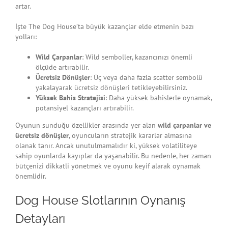
artar.
İşte The Dog House’ta büyük kazançlar elde etmenin bazı
yolları:
Wild Çarpanlar
: Wild semboller, kazancınızı önemli
ölçüde artırabilir.
Ücretsiz Dönüşler
: Üç veya daha fazla scatter sembolü
yakalayarak ücretsiz dönüşleri tetikleyebilirsiniz.
Yüksek Bahis Stratejisi
: Daha yüksek bahislerle oynamak,
potansiyel kazançları artırabilir.
Oyunun sunduğu özellikler arasında yer alan
wild çarpanlar ve
ücretsiz dönüşler
, oyuncuların stratejik kararlar almasına
olanak tanır. Ancak unutulmamalıdır ki, yüksek volatiliteye
sahip oyunlarda kayıplar da yaşanabilir. Bu nedenle, her zaman
bütçenizi dikkatli yönetmek ve oyunu keyif alarak oynamak
önemlidir.
Dog House Slotlarının Oynanış
Detayları