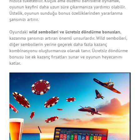
hızlıca tüketebilir. Küçük ama düzenli bahislerle oynamak,
oyunun keyfini daha uzun süre çıkarmanıza yardımcı olabilir.
Üstelik, oyunun sunduğu bonus özelliklerinden yararlanma
şansınızı artırır.
Oyundaki
wild sembolleri ve ücretsiz döndürme bonusları
,
kazanma şansınızı artıran önemli unsurlardır. Wild sembolleri,
diğer sembollerin yerine geçerek daha fazla kazanç
kombinasyonu oluşturmanıza olanak tanır. Ücretsiz döndürme
bonusu ise ek kazanç fırsatları sunar ve oyunun heyecanını
katlar.