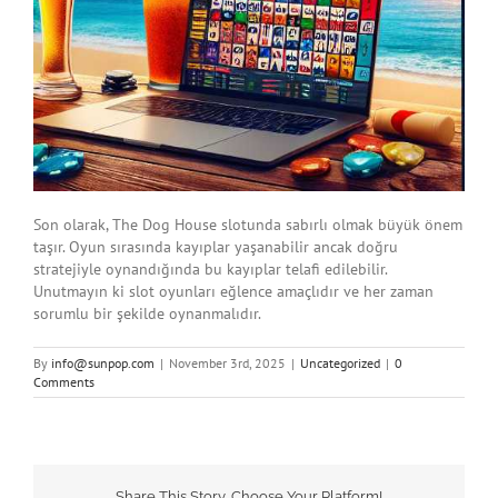
Son olarak, The Dog House slotunda sabırlı olmak büyük önem
taşır. Oyun sırasında kayıplar yaşanabilir ancak doğru
stratejiyle oynandığında bu kayıplar telafi edilebilir.
Unutmayın ki slot oyunları eğlence amaçlıdır ve her zaman
sorumlu bir şekilde oynanmalıdır.
By
info@sunpop.com
|
November 3rd, 2025
|
Uncategorized
|
0
Comments
Share This Story, Choose Your Platform!