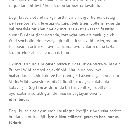
çarpanlarla birleştiğinde kazançlarınızı katlayabilir.
Dog House slotunda sıkça rastlanan bir diğer bonus özelliği
ise Free Spins’dir.
Ücretsiz dönüşler
, belirli sembollerin ekranda
belirmesiyle tetiklenir ve oyunculara ekstra kazanç fırsatları
sunar. Bu dönüşler sırasında, kazançlarınızı artırmak için ek
Wild semboller de devreye girebilir. Ücretsiz dönüşler, oyunun
temposunu artırırken aynı zamanda oyuncuların daha fazla
kazanç elde etmesine olanak tanır.
Oyuncuların ilgisini çeken başka bir özellik de Sticky Wilds’dır.
Bu özel Wild semboller, aktif oldukları süre boyunca
makaralarda sabit kalır ve her dönüşte kazanma şansını artırır.
Sticky Wilds sayesinde, büyük ödüllere ulaşmak daha da
kolaylaşır. Dog House slotunda bu tür yenilikçi özellikler,
oyuncuların sürekli geri dönmesini sağlayan önemli
etkenlerdir.
Dog House slot oyununda karşılaşabileceğiniz bonuslar sadece
bunlarla sınırlı değil!
İşte dikkat edilmesi gereken bazı bonus
türleri: