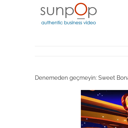
Skip
to
content
Denemeden geçmeyin: Sweet Bonan