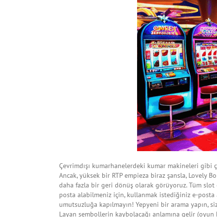
Çevrimdışı kumarhanelerdeki kumar makineleri gibi ça
Ancak, yüksek bir RTP empieza biraz şansla, Lovely B
daha fazla bir geri dönüş olarak görüyoruz. Tüm slot 
posta alabilmeniz için, kullanmak istediğiniz e-posta
umutsuzluğa kapılmayın! Yepyeni bir arama yapın, si
Layan sembollerin kaybolacağı anlamına gelir (oyun k