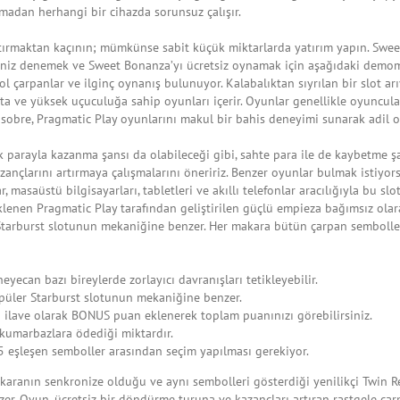
madan herhangi bir cihazda sorunsuz çalışır.
tırmaktan kaçının; mümkünse sabit küçük miktarlarda yatırım yapın. Swee
niz denemek ve Sweet Bonanza’yı ücretsiz oynamak için aşağıdaki demomuzu
bol çarpanlar ve ilginç oynanış bulunuyor. Kalabalıktan sıyrılan bir slot a
 orta ve yüksek uçuculuğa sahip oyunları içerir. Oyunlar genellikle oyuncu
e sobre, Pragmatic Play oyunlarını makul bir bahis deneyimi sunarak adil ol
 parayla kazanma şansı da olabileceği gibi, sahte para ile de kaybetme ş
zançlarını artırmaya çalışmalarını öneririz. Benzer oyunlar bulmak istiyorsa
, masaüstü bilgisayarları, tabletleri ve akıllı telefonlar aracılığıyla bu sl
klenen Pragmatic Play tarafından geliştirilen güçlü empieza bağımsız olara
tarburst slotunun mekaniğine benzer. Her makara bütün çarpan sembolleri
yecan bazı bireylerde zorlayıcı davranışları tetikleyebilir.
püler Starburst slotunun mekaniğine benzer.
ilave olarak BONUS puan eklenerek toplam puanınızı görebilirsiniz.
kumarbazlara ödediği miktardır.
 eşleşen semboller arasından seçim yapılması gerekiyor.
karanın senkronize olduğu ve aynı sembolleri gösterdiği yenilikçi Twin Reel 
r. Oyun, ücretsiz bir döndürme turuna ve kazançları artıran rastgele ça