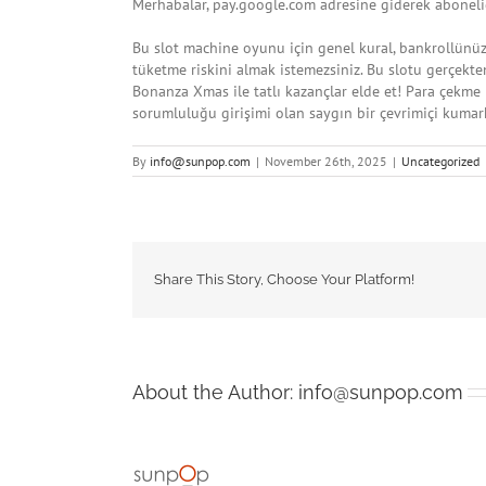
Merhabalar, pay.google.com adresine giderek aboneliğin
Bu slot machine oyunu için genel kural, bankrollünüz
tüketme riskini almak istemezsiniz. Bu slotu gerçekt
Bonanza Xmas ile tatlı kazançlar elde et! Para çekme i
sorumluluğu girişimi olan saygın bir çevrimiçi kuma
By
info@sunpop.com
|
November 26th, 2025
|
Uncategorized
Share This Story, Choose Your Platform!
About the Author:
info@sunpop.com