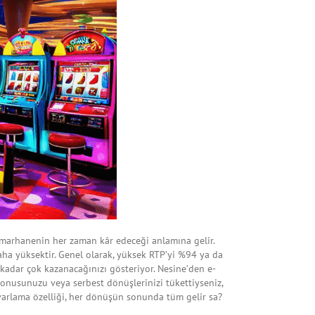
umarhanenin her zaman kâr edeceği anlamına gelir.
ha yüksektir. Genel olarak, yüksek RTP’yi %94 ya da
kadar çok kazanacağınızı gösteriyor. Nesine’den e-
 bonusunuzu veya serbest dönüşlerinizi tükettiyseniz,
arlama özelliği, her dönüşün sonunda tüm gelir sa?