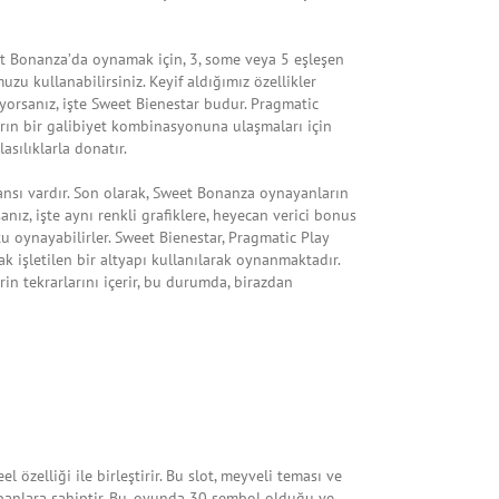
t Bonanza’da oynamak için, 3, some veya 5 eşleşen
 kullanabilirsiniz. Keyif aldığımız özellikler
rıyorsanız, işte Sweet Bienestar budur. Pragmatic
ların bir galibiyet kombinasyonuna ulaşmaları için
asılıklarla donatır.
ansı vardır. Son olarak, Sweet Bonanza oynayanların
nız, işte aynı renkli grafiklere, heyecan verici bonus
otu oynayabilirler. Sweet Bienestar, Pragmatic Play
k işletilen bir altyapı kullanılarak oynanmaktadır.
n tekrarlarını içerir, bu durumda, birazdan
özelliği ile birleştirir. Bu slot, meyveli teması ve
rpanlara sahiptir. Bu, oyunda 30 sembol olduğu ve