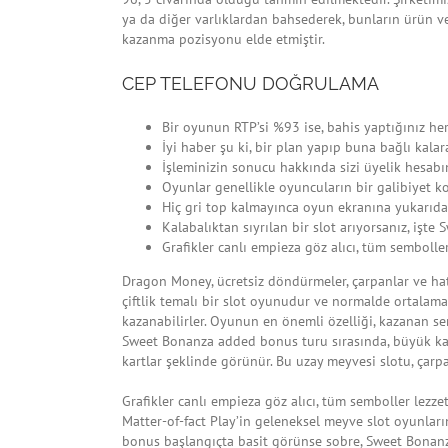
ya da diğer varlıklardan bahsederek, bunların ürün ve
kazanma pozisyonu elde etmiştir.
CEP TELEFONU DOĞRULAMA
Bir oyunun RTP’si %93 ise, bahis yaptığınız her
İyi haber şu ki, bir plan yapıp buna bağlı kala
İşleminizin sonucu hakkında sizi üyelik hesabın
Oyunlar genellikle oyuncuların bir galibiyet ko
Hiç gri top kalmayınca oyun ekranına yukarıdan 
Kalabalıktan sıyrılan bir slot arıyorsanız, işte
Grafikler canlı empieza göz alıcı, tüm sembolle
Dragon Money, ücretsiz döndürmeler, çarpanlar ve hatt
çiftlik temalı bir slot oyunudur ve normalde ortalama
kazanabilirler. Oyunun en önemli özelliği, kazanan se
Sweet Bonanza added bonus turu sırasında, büyük kaza
kartlar şeklinde görünür. Bu uzay meyvesi slotu, çarp
Grafikler canlı empieza göz alıcı, tüm semboller lezze
Matter-of-fact Play’in geleneksel meyve slot oyunları
bonus başlangıçta basit görünse sobre, Sweet Bonanza