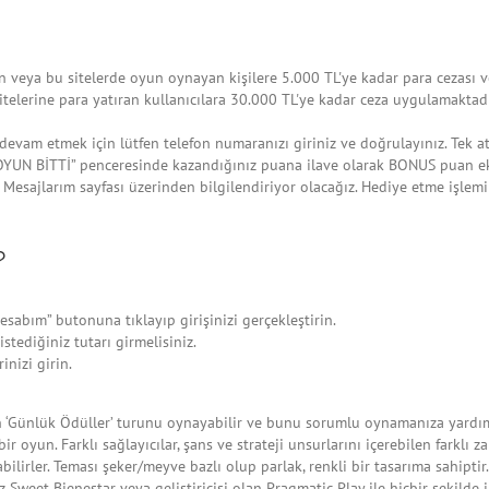
an veya bu sitelerde oyun oynayan kişilere 5.000 TL'ye kadar para cezası v
 sitelerine para yatıran kullanıcılara 30.000 TL'ye kadar ceza uygulamaktadı
devam etmek için lütfen telefon numaranızı giriniz ve doğrulayınız. Tek a
UN BİTTİ” penceresinde kazandığınız puana ilave olarak BONUS puan ekle
Mesajlarım sayfası üzerinden bilgilendiriyor olacağız. Hediye etme işlem
?
sabım” butonuna tıklayıp girişinizi gerçekleştirin.
tediğiniz tutarı girmelisiniz.
inizi girin.
n ‘Günlük Ödüller’ turunu oynayabilir ve bunu sorumlu oynamanıza yardımc
ir oyun. Farklı sağlayıcılar, şans ve strateji unsurlarını içerebilen farklı 
ilirler. Teması şeker/meyve bazlı olup parlak, renkli bir tasarıma sahiptir
 Sweet Bienestar veya geliştiricisi olan Pragmatic Play ile hiçbir şekilde 