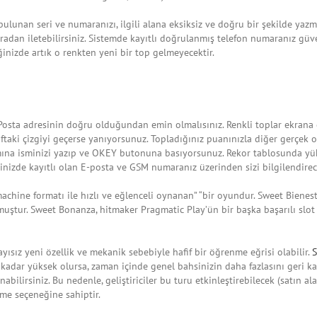
unan seri ve numaranızı, ilgili alana eksiksiz ve doğru bir şekilde yazma
radan iletebilirsiniz. Sistemde kayıtlı doğrulanmış telefon numaranız güven
nizde artık o renkten yeni bir top gelmeyecektir.
n
sta adresinin doğru olduğundan emin olmalısınız. Renkli toplar ekrana çi
araftaki çizgiyi geçerse yanıyorsunuz. Topladığınız puanınızla diğer gerçek 
mına isminizi yazıp ve OKEY butonuna basıyorsunuz. Rekor tablosunda yük
ğinizde kayıtlı olan E-posta ve GSM numaranız üzerinden sizi bilgilendirec
ine formatı ile hızlı ve eğlenceli oynanan” “bir oyundur. Sweet Bienestar
muştur. Sweet Bonanza, hitmaker Pragmatic Play’ün bir başka başarılı s
ayısız yeni özellik ve mekanik sebebiyle hafif bir öğrenme eğrisi olabilir.
adar yüksek olursa, zaman içinde genel bahsinizin daha fazlasını geri kaz
bilirsiniz. Bu nedenle, geliştiriciler bu turu etkinleştirebilecek (satın al
me seçeneğine sahiptir.