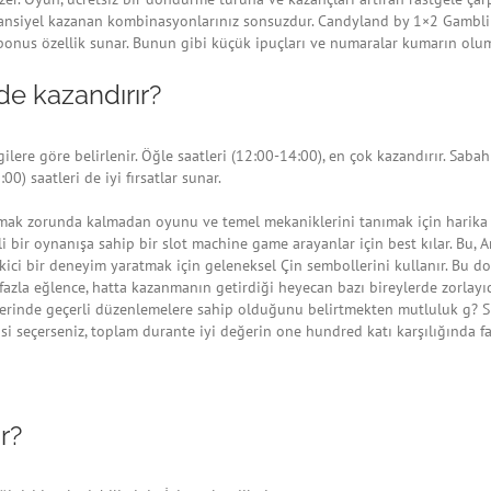
nsiyel kazanan kombinasyonlarınız sonsuzdur. Candyland by 1×2 Gambling, 
onus özellik sunar. Bunun gibi küçük ipuçları ve numaralar kumarın olumsu
e kazandırır?
ere göre belirlenir. Öğle saatleri (12:00-14:00), en çok kazandırır. Saba
0) saatleri de iyi fırsatlar sunar.
ak zorunda kalmadan oyunu ve temel mekaniklerini tanımak için harika bi
li bir oynanışa sahip bir slot machine game arayanlar için best kılar. Bu,
çekici bir deneyim yaratmak için geleneksel Çin sembollerini kullanır. Bu 
fazla eğlence, hatta kazanmanın getirdiği heyecan bazı bireylerde zorlayıcı
rinde geçerli düzenlemelere sahip olduğunu belirtmekten mutluluk g? Si
 seçerseniz, toplam durante iyi değerin one hundred katı karşılığında faz
r?