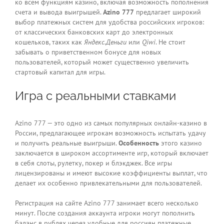
ко всем функциям казино, включая возможность пополнения
счета и вывода выигрышей.
Azino 777
предлагает широкий
выбор платежных систем для удобства российских игроков:
от классических банковских карт до электронных
кошельков, таких как
Яндекс.Деньги
или
Qiwi
. Не стоит
забывать о приветственном бонусе для новых
пользователей, который может существенно увеличить
стартовый капитал для игры.
Игра с реальными ставками
Azino 777 — это одно из самых популярных онлайн-казино в
России, предлагающее игрокам возможность испытать удачу
и получить реальные выигрыши.
Особенность
этого казино
заключается в широком ассортименте игр, который включает
в себя слоты, рулетку, покер и блэкджек. Все игры
лицензированы и имеют высокие коэффициенты выплат, что
делает их особенно привлекательными для пользователей.
Регистрация на сайте Azino 777 занимает всего несколько
минут. После создания аккаунта игроки могут пополнить
баланс в рублях через удобные для россиян платежные