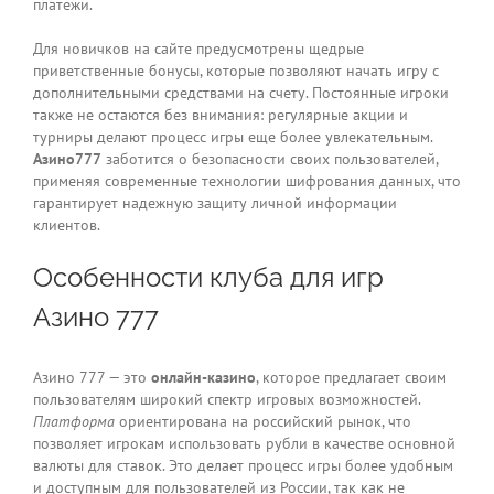
платежи.
Для новичков на сайте предусмотрены щедрые
приветственные бонусы, которые позволяют начать игру с
дополнительными средствами на счету. Постоянные игроки
также не остаются без внимания: регулярные акции и
турниры делают процесс игры еще более увлекательным.
Азино777
заботится о безопасности своих пользователей,
применяя современные технологии шифрования данных, что
гарантирует надежную защиту личной информации
клиентов.
Особенности клуба для игр
Азино 777
Азино 777 — это
онлайн-казино
, которое предлагает своим
пользователям широкий спектр игровых возможностей.
Платформа
ориентирована на российский рынок, что
позволяет игрокам использовать рубли в качестве основной
валюты для ставок. Это делает процесс игры более удобным
и доступным для пользователей из России, так как не