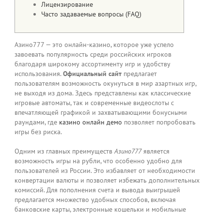
Лицензирование
Часто задаваемые вопросы (FAQ)
Азино777 — это онлайн-казино, которое уже успело
завоевать популярность среди российских игроков
благодаря широкому ассортименту игр и удобству
использования.
Официальный сайт
предлагает
пользователям возможность окунуться в мир азартных игр,
не выходя из дома. Здесь представлены как классические
игровые автоматы, так и современные видеослоты с
впечатляющей графикой и захватывающими бонусными
раундами, где
казино онлайн демо
позволяет попробовать
игры без риска.
Одним из главных преимуществ
Азино777
является
возможность игры на рубли, что особенно удобно для
пользователей из России. Это избавляет от необходимости
конвертации валюты и позволяет избежать дополнительных
комиссий. Для пополнения счета и вывода выигрышей
предлагается множество удобных способов, включая
банковские карты, электронные кошельки и мобильные