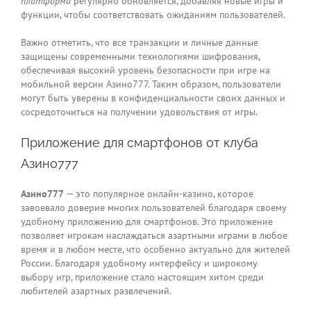
платформа
регулярно обновляется, добавляя новые игры и
функции, чтобы соответствовать ожиданиям пользователей.
Важно отметить, что все транзакции и личные данные
защищены современными технологиями шифрования,
обеспечивая высокий уровень безопасности при игре на
мобильной версии Азино777. Таким образом, пользователи
могут быть уверены в конфиденциальности своих данных и
сосредоточиться на получении удовольствия от игры.
Приложение для смартфонов от клуба
Азино777
Азино777
— это популярное онлайн-казино, которое
завоевало доверие многих пользователей благодаря своему
удобному приложению для смартфонов. Это приложение
позволяет игрокам наслаждаться азартными играми в любое
время и в любом месте, что особенно актуально для жителей
России. Благодаря удобному интерфейсу и широкому
выбору игр, приложение стало настоящим хитом среди
любителей азартных развлечений.