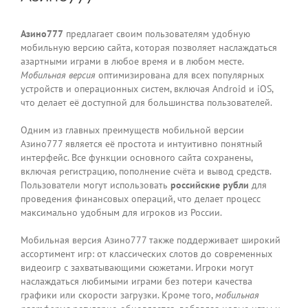
Азино777
предлагает своим пользователям удобную
мобильную версию сайта, которая позволяет наслаждаться
азартными играми в любое время и в любом месте.
Мобильная версия
оптимизирована для всех популярных
устройств и операционных систем, включая Android и iOS,
что делает её доступной для большинства пользователей.
Одним из главных преимуществ мобильной версии
Азино777 является её простота и интуитивно понятный
интерфейс. Все функции основного сайта сохранены,
включая регистрацию, пополнение счёта и вывод средств.
Пользователи могут использовать
российские рубли
для
проведения финансовых операций, что делает процесс
максимально удобным для игроков из России.
Мобильная версия Азино777 также поддерживает широкий
ассортимент игр: от классических слотов до современных
видеоигр с захватывающими сюжетами. Игроки могут
наслаждаться любимыми играми без потери качества
графики или скорости загрузки. Кроме того,
мобильная