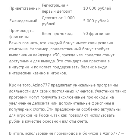
Регистрация +
Приветственный
10 000 рублей
первый депозит
Депозит от 1 000
Еженедельный
5 000 рублей
рублей
Промокод на
Ввод промокода
50 фриспинов
фриспины
Важно помнить, что каждый бонус имеет свои условия
отыгрыша. Например, приветственный бонус требует
выполнения вейджера x30, прежде чем средства станут
доступными для вывода. Это стандартная практика в
индустрии и помогает поддерживать баланс между
интересами казино и игроков.
Кроме того, Azino777 предлагает уникальные программы
лояльности для своих постоянных клиентов. Участники таких
программ могут получать эксклюзивные промокоды на
увеличение депозита или дополнительные фриспины в
популярных слотах. Эти предложения особенно актуальны
для игроков из России, так как позволяют использовать
рубли в качестве основной валюты счета.
В итоге, использование промокодов и бонусов в Azino777 —