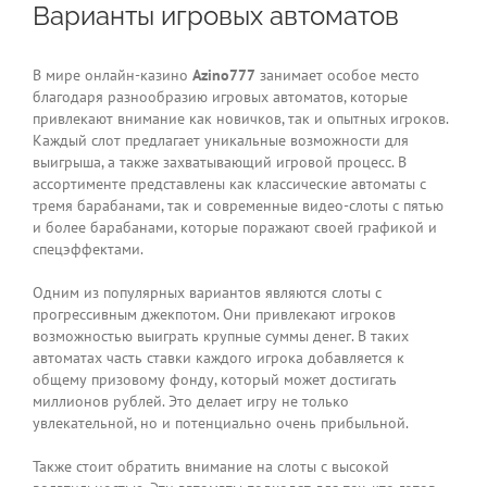
Варианты игровых автоматов
В мире онлайн-казино
Azino777
занимает особое место
благодаря разнообразию игровых автоматов, которые
привлекают внимание как новичков, так и опытных игроков.
Каждый слот предлагает уникальные возможности для
выигрыша, а также захватывающий игровой процесс. В
ассортименте представлены как классические автоматы с
тремя барабанами, так и современные видео-слоты с пятью
и более барабанами, которые поражают своей графикой и
спецэффектами.
Одним из популярных вариантов являются слоты с
прогрессивным джекпотом. Они привлекают игроков
возможностью выиграть крупные суммы денег. В таких
автоматах часть ставки каждого игрока добавляется к
общему призовому фонду, который может достигать
миллионов рублей. Это делает игру не только
увлекательной, но и потенциально очень прибыльной.
Также стоит обратить внимание на слоты с высокой