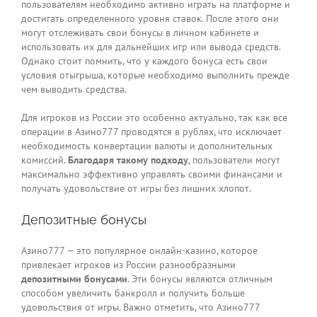
пользователям необходимо активно играть на платформе и
достигать определенного уровня ставок. После этого они
могут отслеживать свои бонусы в личном кабинете и
использовать их для дальнейших игр или вывода средств.
Однако стоит помнить, что у каждого бонуса есть свои
условия отыгрыша, которые необходимо выполнить прежде
чем выводить средства.
Для игроков из России это особенно актуально, так как все
операции в Азино777 проводятся в рублях, что исключает
необходимость конвертации валюты и дополнительных
комиссий.
Благодаря такому подходу
, пользователи могут
максимально эффективно управлять своими финансами и
получать удовольствие от игры без лишних хлопот.
Депозитные бонусы
Азино777 — это популярное онлайн-казино, которое
привлекает игроков из России разнообразными
депозитными бонусами
. Эти бонусы являются отличным
способом увеличить банкролл и получить больше
удовольствия от игры. Важно отметить, что Азино777