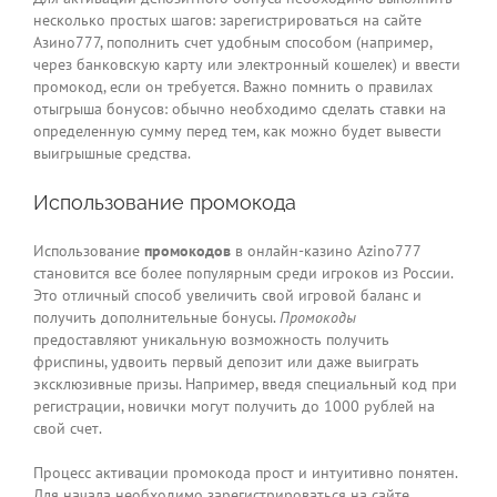
несколько простых шагов: зарегистрироваться на сайте
Азино777, пополнить счет удобным способом (например,
через банковскую карту или электронный кошелек) и ввести
промокод, если он требуется. Важно помнить о правилах
отыгрыша бонусов: обычно необходимо сделать ставки на
определенную сумму перед тем, как можно будет вывести
выигрышные средства.
Использование промокода
Использование
промокодов
в онлайн-казино Azino777
становится все более популярным среди игроков из России.
Это отличный способ увеличить свой игровой баланс и
получить дополнительные бонусы.
Промокоды
предоставляют уникальную возможность получить
фриспины, удвоить первый депозит или даже выиграть
эксклюзивные призы. Например, введя специальный код при
регистрации, новички могут получить до 1000 рублей на
свой счет.
Процесс активации промокода прост и интуитивно понятен.
Для начала необходимо зарегистрироваться на сайте