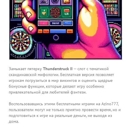
Замыкает пятерку
Thunderstruck II
— слот с тематикой
скандинавской мифологии. Бесплатная версия позволяет
игрокам погрузиться в мир викингов и оценить щедрые
бонусные функции, которые делают игру особенно
привлекательной для любителей фэнтези.
Воспользовавшись этими бесплатными играми на Azino777,
пользователи могут не только приятно провести время, но и
подготовиться к игре на реальные деньги, не выходя из
дома.