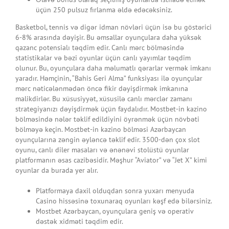
üçün 250 pulsuz fırlanma əldə edəcəksiniz.
Basketbol, tennis və digər idman növləri üçün isə bu göstərici
6-8% arasında dəyişir. Bu əmsallar oyunçulara daha yüksək
qazanc potensialı təqdim edir. Canlı mərc bölməsində
statistikalar və bəzi oyunlar üçün canlı yayımlar təqdim
olunur. Bu, oyunçulara daha məlumatlı qərarlar vermək imkanı
yaradır. Həmçinin, “Bahis Geri Alma” funksiyası ilə oyunçular
mərc nəticələnmədən öncə fikir dəyişdirmək imkanına
malikdirlər. Bu xüsusiyyət, xüsusilə canlı mərclər zamanı
strategiyanızı dəyişdirmək üçün faydalıdır. Mostbet-in kazino
bölməsində nələr təklif edildiyini öyrənmək üçün növbəti
bölməyə keçin. Mostbet-in kazino bölməsi Azərbaycan
oyunçularına zəngin əyləncə təklif edir. 3500-dən çox slot
oyunu, canlı diler masaları və ənənəvi stolüstü oyunlar
platformanın əsas cazibəsidir. Məşhur “Aviator” və “Jet X” kimi
oyunlar da burada yer alır.
Platformaya daxil olduqdan sonra yuxarı menyuda
Casino hissəsinə toxunaraq oyunları kəşf edə bilərsiniz.
Mostbet Azərbaycan, oyunçulara geniş və operativ
dəstək xidməti təqdim edir.