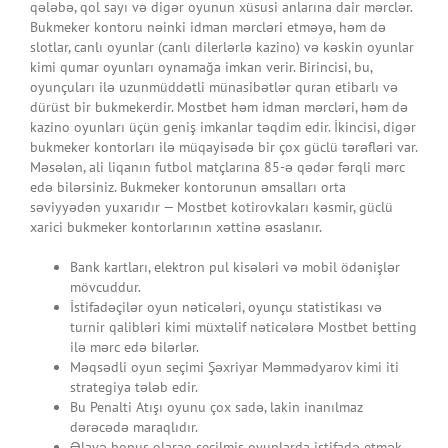
qələbə, qol sayı və digər oyunun xüsusi anlarına dair mərclər.
Bukmeker kontoru nəinki idman mərcləri etməyə, həm də
slotlar, canlı oyunlar (canlı dilerlərlə kazino) və kəskin oyunlar
kimi qumar oyunları oynamağa imkan verir. Birincisi, bu,
oyunçuları ilə uzunmüddətli münasibətlər quran etibarlı və
dürüst bir bukmekerdir. Mostbet həm idman mərcləri, həm də
kazino oyunları üçün geniş imkanlar təqdim edir. İkincisi, digər
bukmeker kontorları ilə müqayisədə bir çox güclü tərəfləri var.
Məsələn, ali liqanın futbol matçlarına 85-ə qədər fərqli mərc
edə bilərsiniz. Bukmeker kontorunun əmsalları orta
səviyyədən yuxarıdır — Mostbet kotirovkaları kəsmir, güclü
xarici bukmeker kontorlarının xəttinə əsaslanır.
Bank kartları, elektron pul kisələri və mobil ödənişlər
mövcuddur.
İstifadəçilər oyun nəticələri, oyunçu statistikası və
turnir qalibləri kimi müxtəlif nəticələrə Mostbet betting
ilə mərc edə bilərlər.
Məqsədli oyun seçimi Şəxriyar Məmmədyarov kimi iti
strategiya tələb edir.
Bu Penalti Atışı oyunu çox sadə, lakin inanılmaz
dərəcədə maraqlıdır.
Əlavə bonus olaraq seçilmiş oyunlarda istifadə etmək