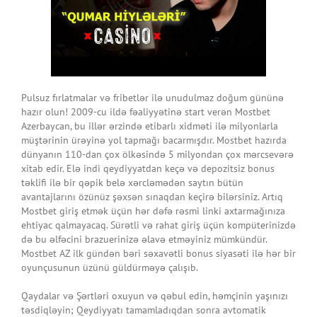
Pulsuz fırlatmalar və fribetlər ilə unudulmaz doğum gününə
hazır olun! 2009-cu ildə fəaliyyətinə start verən Mostbet
Azerbaycan, bu illər ərzində etibarlı xidməti ilə milyonlarla
müştərinin ürəyinə yol tapmağı bacarmışdır. Mostbet hazırda
dünyanın 110-dan çox ölkəsində 5 milyondan çox mərcsevərə
xitab edir. Elə indi qeydiyyatdan keçə və depozitsiz bonus
təklifi ilə bir qəpik belə xərcləmədən saytın bütün
avantajlarını özünüz şəxsən sınaqdan keçirə bilərsiniz. Artıq
Mostbet giriş etmək üçün hər dəfə rəsmi linki axtarmağınıza
ehtiyac qalmayacaq. Sürətli və rahat giriş üçün kompüterinizdə
də bu əlfəcini brazuerinizə əlavə etməyiniz mümkündür.
Mostbet AZ ilk gündən bəri səxavətli bonus siyasəti ilə hər bir
oyunçusunun üzünü güldürməyə çalışıb.
Qaydalar və Şərtləri oxuyun və qəbul edin, həmçinin yaşınızı
təsdiqləyin; Qeydiyyatı tamamladıqdan sonra avtomatik