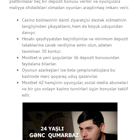
platformalar heç bir depozit bonusu vermir və oyunçulara
maliyyə öhdəlikləri olmadan oyunları araşdırmaq imkanı verir.
Casino bölməsinin daimi ziyarətçisi dəstək xidmətinin
ləngliyindən şikayətlənir, həm də böyük uduşundan
danışır.
Hesabı qeydiyyatdan keçirdiyinizə və minimum depozit
tələblərinə cavab verdiyinə əmin olun, adətən
təxminən 30 kontur.
Mostbet-ə yeni qoşulanlar ilk depozit bonusundan
faydalana bilərlər.
Oyunun azarkeşləri isə belə çempionatlıqlara bu
kazinode mərc qoyaraq uduş qazanırlar.
Mostbet AZ həmçinin oyunçular, sosial media abunələri
və bir çox onlayn kazino turnirləri üçün bonuslar təklif
edir.